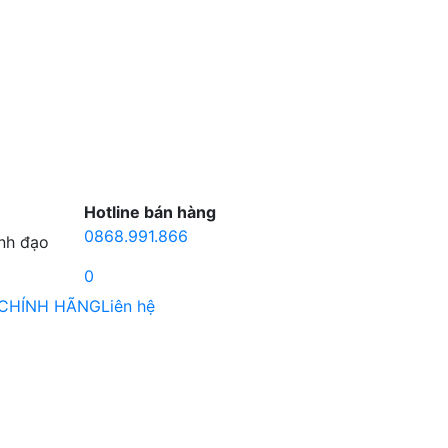
Hotline bán hàng
0868.991.866
ãnh đạo
0
 CHÍNH HÃNG
Liên hệ