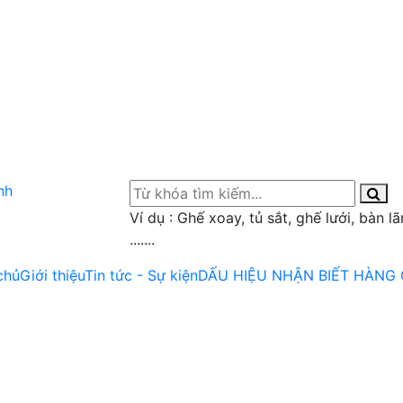
Ví dụ : Ghế xoay, tủ sắt, ghế lưới, bàn l
.......
chủ
Giới thiệu
Tin tức - Sự kiện
DẤU HIỆU NHẬN BIẾT HÀNG