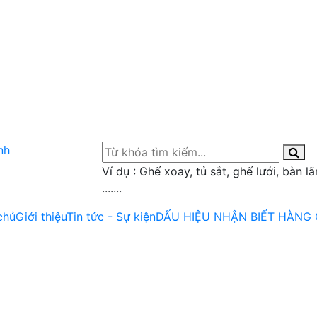
Ví dụ : Ghế xoay, tủ sắt, ghế lưới, bàn l
.......
chủ
Giới thiệu
Tin tức - Sự kiện
DẤU HIỆU NHẬN BIẾT HÀNG