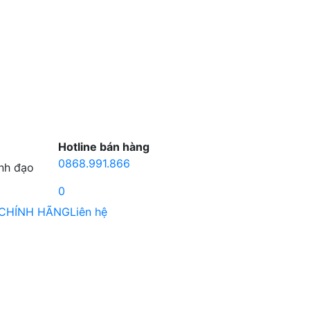
Hotline bán hàng
0868.991.866
ãnh đạo
0
 CHÍNH HÃNG
Liên hệ